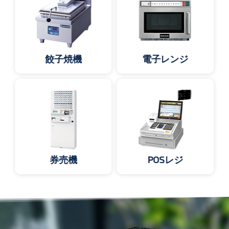
餃子焼機
電子レンジ
券売機
POSレジ