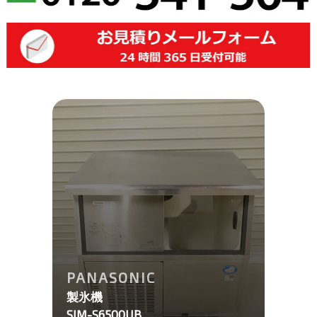
PANASONIC
製氷機
SIM-S6500UB