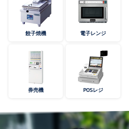
餃子焼機
電子レンジ
券売機
POSレジ