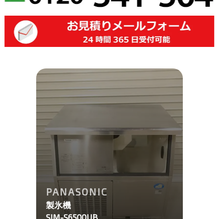
PANASONIC
製氷機
SIM-S6500UB