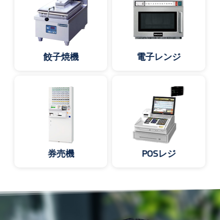
餃子焼機
電子レンジ
券売機
POSレジ