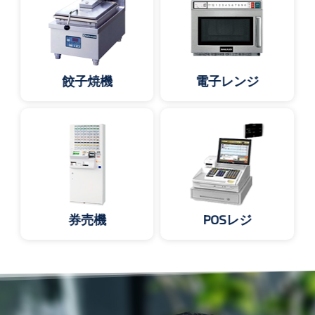
餃子焼機
電子レンジ
券売機
POSレジ