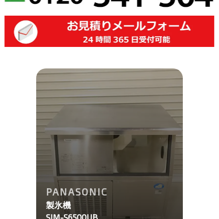
PANASONIC
製氷機
SIM-S6500UB