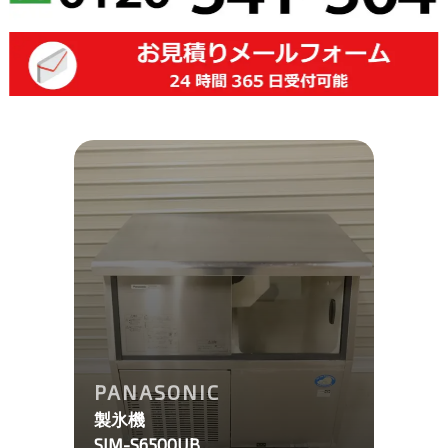
PANASONIC
製氷機
SIM-S6500UB