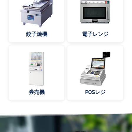
餃子焼機
電子レンジ
券売機
POSレジ