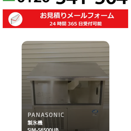
PANASONIC
製氷機
SIM-S6500UB