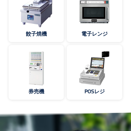
餃子焼機
電子レンジ
券売機
POSレジ