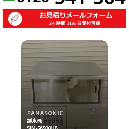
PANASONIC
製氷機
SIM-S6500UB