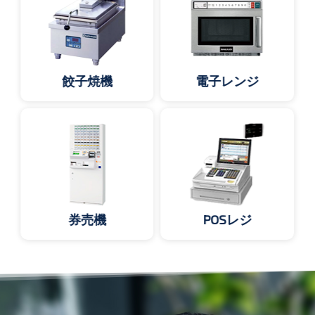
餃子焼機
電子レンジ
券売機
POSレジ