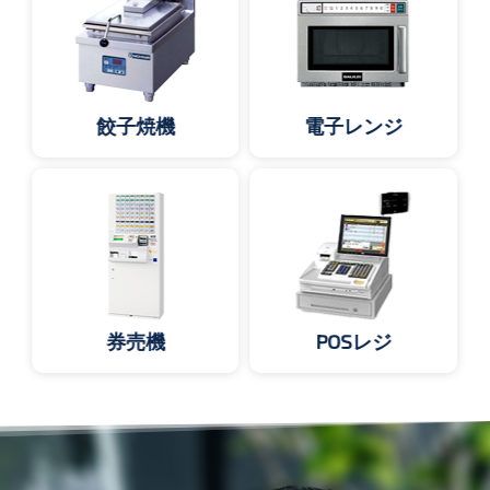
餃子焼機
電子レンジ
券売機
POSレジ