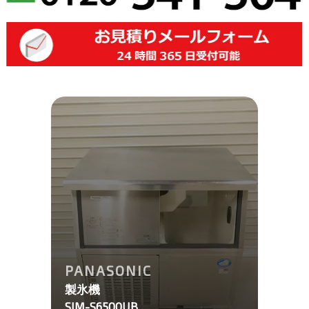
PANASONIC
製氷機
SIM-S6500UB