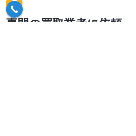
専門の買取業者に依頼
する
厨房機器の価値は一般のリサイクルショップで
は正しく評価されない場合があります。業務用
機器の中古市場や販売ルートを持つ専門業者に
依頼することで、適正価格での高価買取が期待
できます。