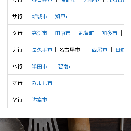
サ行
新城市
│
瀬戸市
タ行
高浜市
│
田原市
│
武豊町
│
知多市
│
知
ナ行
長久手市
│ 名古屋市│
西尾市
│
日進市
ハ行
半田市
│
碧南市
マ行
みよし市
ヤ行
弥富市