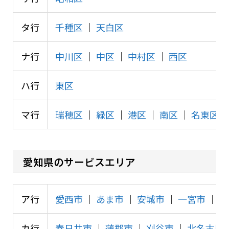
タ行
千種区
│
天白区
ナ行
中川区
│
中区
│
中村区
│
西区
ハ行
東区
マ行
瑞穂区
│
緑区
│
港区
│
南区
│
名東区
愛知県のサービスエリア
ア行
愛西市
│
あま市
│
安城市
│
一宮市
│
稲
カ行
春日井市
│
蒲郡市
│
刈谷市
│
北名古屋