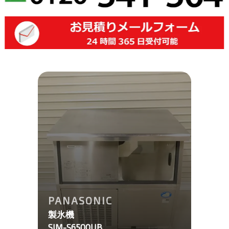
PANASONIC
製氷機
SIM-S6500UB