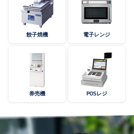
餃子焼機
電子レンジ
券売機
POSレジ