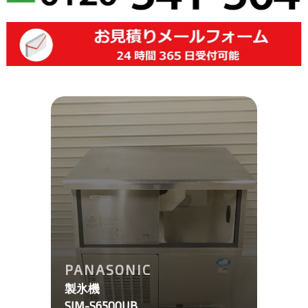
PANASONIC
製氷機
SIM-S6500UB