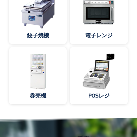
餃子焼機
電子レンジ
券売機
POSレジ