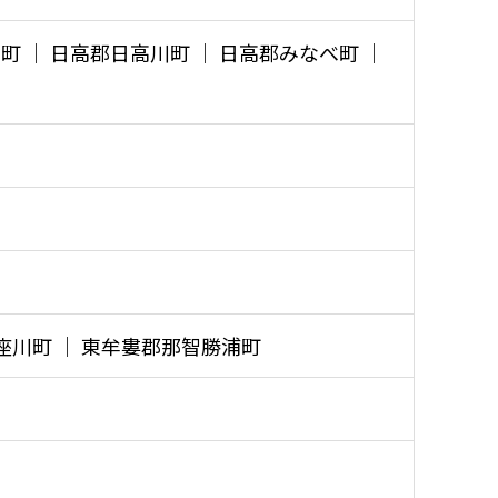
高町 │ 日高郡日高川町 │ 日高郡みなべ町 │
古座川町 │ 東牟婁郡那智勝浦町