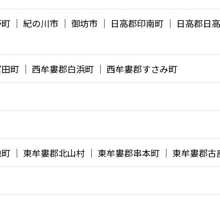
町 │ 紀の川市 │ 御坊市 │ 日高郡印南町 │ 日高郡日
富田町 │ 西牟婁郡白浜町 │ 西牟婁郡すさみ町
地町 │ 東牟婁郡北山村 │ 東牟婁郡串本町 │ 東牟婁郡