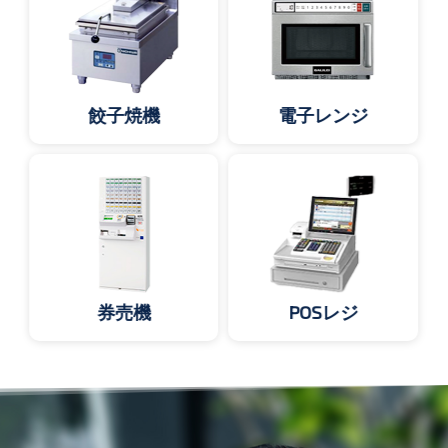
餃子焼機
電子レンジ
券売機
POSレジ